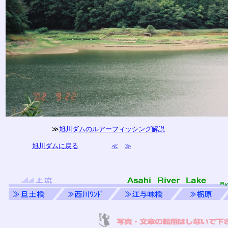
≫
旭川ダムのルアーフィッシング解説
旭川ダムに戻る
≪
≫