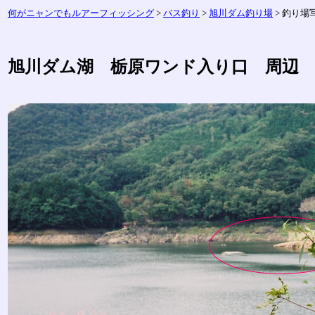
何がニャンでもルアーフィッシング
>
バス釣り
>
旭川ダム釣り場
> 釣り場
旭川ダム湖 栃原ワンド入り口 周辺