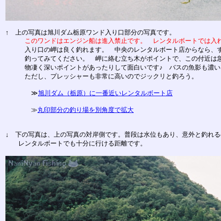
↑ 上の写真は旭川ダム栃原ワンド入り口部分の写真です。
このワンドはエンジン船は進入禁止です。 レンタルボートでは入れ
入り口の岬は良く釣れます。 中央のレンタルボート店からなら、す
釣ってみてください。 岬に絡む立ち木がポイントで、この付近は急
物凄く深いポイントがあったりして面白いです♪ バスの魚影も濃い
ただし、プレッシャーも非常に高いのでジックリと釣ろう。
≫
旭川ダム（栃原）に一番近いレンタルボート店
≫
丸印部分の釣り場を別角度で拡大
↓ 下の写真は、上の写真の対岸側です。普段は水位もあり、意外と釣れる
レンタルボートでも十分に行ける距離です。